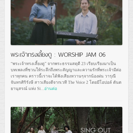
พระเจ้าทรงเลี้ยงดู : WORSHIP JAM 06
“พระเจ้าทรงเลี้ยงดู” จากพระธรรมสดุดี 23 เรียบเรียงมาเป็น
บทเพลงที่ชวนให้ระลึกถึงพระสัญญาและความรักที่พระเจ้ามีต่อ
เราทุกคน คราวนี้เราจะได้ฟังเสียงหวานๆจากน้องฝน วารุณี
จันทรศิริรังษี สาวเสียงดีจากเวที The Voice 2 โดยมีโอปอล์ ตันต
ยานุสรณ์ แห่ง Si...
อ่านต่อ