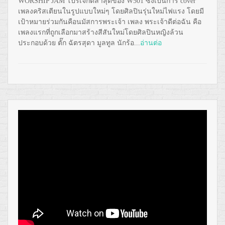
WORSHIP JAM โปรเจกต์ล่าสุดของ W501 ซึ่งเป็นการ cover
เพลงคริสเตียนในรูปแบบใหม่ๆ โดยศิลปินรุ่นใหม่ไฟแรง โดยมี
เป้าหมายร่วมกันคือนมัสการพระเจ้า เพลง พระเจ้าดีต่อฉัน คือ
เพลงแรกที่ถูกเลือกมาสร้างสีสันใหม่โดยศิลปินหญิงล้วน
ประกอบด้วย ตั๊ก ฉัตรสุดา มูลทูล นักร้อ...
อ่านต่อ