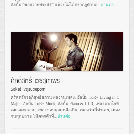
อัลบั้ม “ขอถวายพระสิริ” แม้จะไม่ได้ปรากฎตัวบ่อ...
อ่านต่อ
ศักดิ์สิทธิ์ เวชสุภาพร
Saksit Vejsupaporn
คริสตจักรอภิสุทธิสถาน ผลงานเพลง: อัลบั้ม ToR+ Living in C
Major, อัลบั้ม ToR+ Munk, อัลบั้ม Piano & I 1-3, เพลงจากใจที่
เคยแตกสลาย, เพลงขอบคุณเหลือเกิน, เพลงวันนี้ทำเลย, เพลง
จนสุดปลาย โน้ตทุกตัวที่...
อ่านต่อ