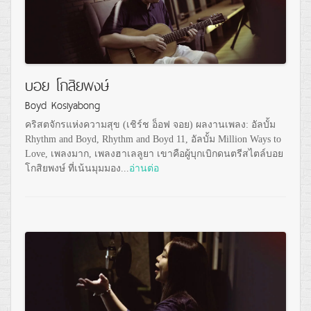
บอย โกสิยพงษ์
Boyd Kosiyabong
คริสตจักรแห่งความสุข (เชิร์ช อ็อฟ จอย) ผลงานเพลง: อัลบั้ม
Rhythm and Boyd, Rhythm and Boyd 11, อัลบั้ม Million Ways to
Love, เพลงมาก, เพลงฮาเลลูยา เขาคือผู้บุกเบิกดนตรีสไตล์บอย
โกสิยพงษ์ ที่เน้นมุมมอง...
อ่านต่อ