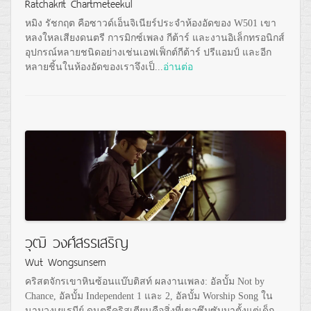
Ratchakrit Chartmeteekul
หมิง รัชกฤต คือซาวด์เอ็นจิเนียร์ประจำห้องอัดของ W501 เขา
หลงใหลเสียงดนตรี การมิกซ์เพลง กีต้าร์ และงานอิเล็กทรอนิกส์
อุปกรณ์หลายชนิดอย่างเช่นเอฟเฟ็กต์กีต้าร์ ปรีแอมป์ และอีก
หลายชิ้นในห้องอัดของเราจึงเป็...
อ่านต่อ
วุฒิ วงศ์สรรเสริญ
Wut Wongsunsern
คริสตจักรเขาหินซ้อนแบ๊บติสท์ ผลงานเพลง: อัลบั้ม Not by
Chance, อัลบั้ม Independent 1 และ 2, อัลบั้ม Worship Song ใน
นามวงเยเรมีย์ ดนตรีคริสเตียนคือสิ่งที่เขาซึมซับมาตั้งแต่เด็ก