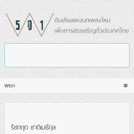
W501
รัชกฤต ชาติเมธีกุล