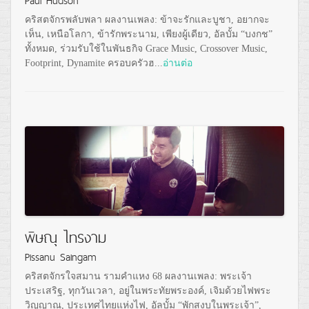
คริสตจักรพลับพลา ผลงานเพลง: ข้าจะรักและบูชา, อยากจะ
เห็น, เหนือโลกา, ข้ารักพระนาม, เพียงผู้เดียว, อัลบั้ม “บงกช”
ทั้งหมด, ร่วมรับใช้ในพันธกิจ Grace Music, Crossover Music,
Footprint, Dynamite ครอบครัวฮ...
อ่านต่อ
พิษณุ ไทรงาม
Pissanu Saingam
คริสตจักรใจสมาน รามคำแหง 68 ผลงานเพลง: พระเจ้า
ประเสริฐ, ทุกวันเวลา, อยู่ในพระทัยพระองค์, เจิมด้วยไฟพระ
วิญญาณ, ประเทศไทยแห่งไฟ, อัลบั้ม “พักสงบในพระเจ้า”,