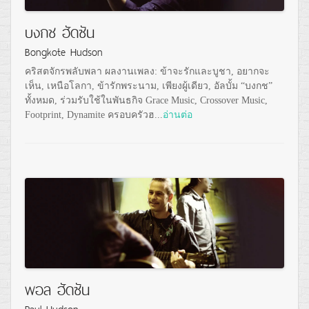
บงกช ฮัดซัน
Bongkote Hudson
คริสตจักรพลับพลา ผลงานเพลง: ข้าจะรักและบูชา, อยากจะ
เห็น, เหนือโลกา, ข้ารักพระนาม, เพียงผู้เดียว, อัลบั้ม “บงกช”
ทั้งหมด, ร่วมรับใช้ในพันธกิจ Grace Music, Crossover Music,
Footprint, Dynamite ครอบครัวฮ...
อ่านต่อ
พอล ฮัดซัน
Paul Hudson