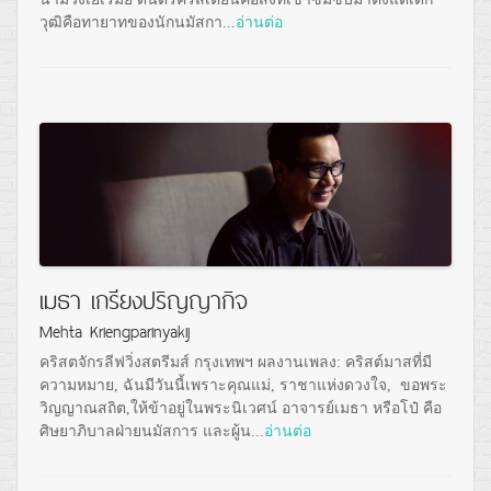
วุฒิคือทายาทของนักนมัสกา...
อ่านต่อ
เมธา เกรียงปริญญากิจ
Mehta Kriengparinyakij
คริสตจักรลีฟวิ่งสตรีมส์ กรุงเทพฯ ผลงานเพลง: คริสต์มาสที่มี
ความหมาย, ฉันมีวันนี้เพราะคุณแม่, ราชาแห่งดวงใจ, ขอพระ
วิญญาณสถิต,​ให้ข้าอยู่ในพระนิเวศน์ อาจารย์เมธา หรือโป๋ คือ
ศิษยาภิบาลฝ่ายนมัสการ และผู้น...
อ่านต่อ