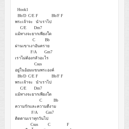
Hook1
Bb/D
C/E
F
Bb/F
F
พ
ระเจ้า
จะ
นำเราไป
C/E
Dm7
แม้
ทางจะย
ากเพียงใด
C
Bb
ผ่านเขาเง
าอันตร
าย
F/A
Gm7
เราไม่ต้อ
งกลัวอะ
ไร
Csus
อยู่ในอ้อมแ
ขนพระองค์
Bb/D
C/E
F
Bb/F
F
พ
ระเจ้า
จะ
นำเราไป
C/E
Dm7
แม้
ทางจะย
ากเพียงใด
C
Bb
ความรักและค
วามดีงา
ม
F/A
Gm7
ติดตามเร
าทุกวันไ
ป
Csus
C
F