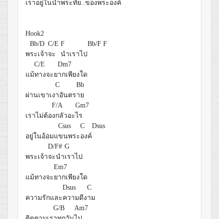
เราอยู่ใน
น้ำพระทัย
..ของพระอ
งค์
Hook2
Bb/D
C/E
F
Bb/F
F
พ
ระเจ้า
จะ
นำเราไป
C/E
Dm7
แม้
ทางจะย
ากเพียงใด
C
Bb
ผ่านเขาเง
าอันตร
าย
F/A
Gm7
เราไม่ต้อ
งกลัวอะ
ไร
Csus
C
Dsus
อยู่ในอ้อมแ
ขนพระ
องค์
D/F#
G
พระเจ้า
จะนำ
เราไป
Em7
แม้ทางจะ
ยากเพียงใด
Dsus
C
ความรักและ
ความดีง
าม
G/B
Am7
ติดตามเร
าทุกวัน
ไป