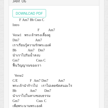
JAM 06
DOWNLOAD PDF
F
Am7
Bb
Csus
C
Intro
F
Am7
Verse1 พระเจ้าท
รงเลี้ยง
ดู
Dm7
Am7
เราเรียนรู้ความ
รักพระองค์
Bb
Am7
Dm7
นำเราไปริ
มน้ำสง
บ
Gm7
Csus
C
ฟื้นวิญญาณของ
เรา
Verse2
C/E
F
Am7
Dm7
Am7
พระเจ้านำก้
าว
ไป
เราไม่เคยขั
ดสนอะไร
Bb
Am7
Dm7
นำเราไปใน
ทางชอบธ
รรม
Gm7
Csus
C
เพื่อพระนามพระ
องค์