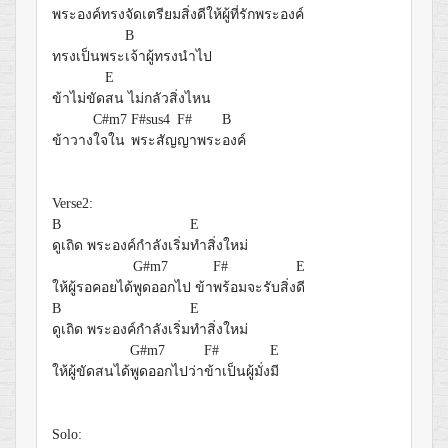
พระองค์
ทรงจัดเตรียมสิ่งดีให้ผู้ที่
รักพระองค์
B
ทรงเป็นพระ
เจ้าผู้ทรงนำไป
E
ข้าไม่ขัด
สน ไม่กลัวสิ่งไหน
C#m7
F#sus4
F#
B
ข้าวาง
ใจใน
พระสัญ
ญาพระ
องค์
Verse2:
B
E
ดูเถิด พระองค์กำลังเริ่ม
ทำสิ่งใหม่
G#m7
F#
E
ให้ผู้รอคอยได้
พูดออกไป ข้า
พร้อมจะรับสิ่ง
ดี
B
E
ดูเถิด พระองค์กำลังเริ่ม
ทำสิ่งใหม่
G#m7
F#
E
ให้ผู้ขัดสนได้
พูดออกไปว่า
ข้าเป็นผู้มั่ง
มี
Solo: