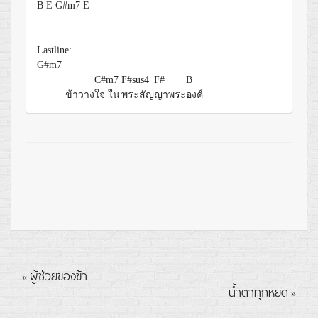
B
E
G#m7
E
Lastline:
G#m7
C#m7
F#sus4
F#
B
ข้าวาง
ใจ ใน
พระสัญ
ญาพระ
องค์
ผู้ช่วยของข้า
«
น้ำตาทุกหยด
»