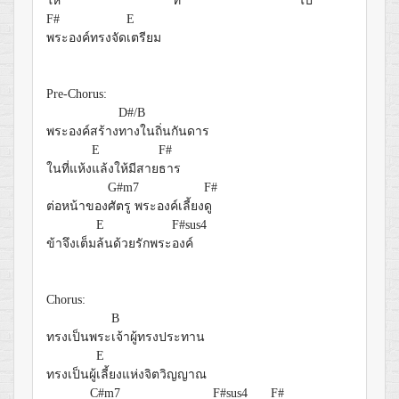
ให้
ที่
ไป
F#
E
พระองค์ทรงจัด
เตรียม
Pre-Chorus:
D#/B
พระองค์สร้าง
ทางในถิ่นกันดาร
E
F#
ในที่แห้ง
แล้งให้มีสาย
ธาร
G#m7
F#
ต่อหน้าของ
ศัตรู พระองค์เลี้ยง
ดู
E
F#sus4
ข้าจึงเต็ม
ล้นด้วยรักพระ
องค์
Chorus:
B
ทรงเป็นพระ
เจ้าผู้ทรงประทาน
E
ทรงเป็นผู้
เลี้ยงแห่งจิตวิญญาณ
C#m7
F#sus4
F#