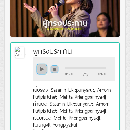
ผู้ทรงประทาน
00:00
00:00
เนื้อร้อง: Sasanin Likitpunyarut, Amorn
Putipisitchet, Mehta Kriengparinyakij
ทำนอง: Sasanin Likitpunyarut, Amorn
Putipisitchet, Mehta Kriengparinyakij
เรียบเรียง: Mehta Kriengparinyakij,
Ruangkit Yongpiyakul