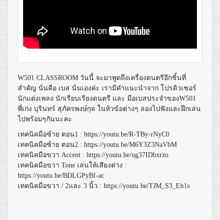
W501 CLASSROOM
วันนี้ จะมาพูดถึงเครื่องดนตรีอีกชิ้นที่
สำคัญ นั่นคือ เบส นั่นเองค่ะ เรามีคำแนะนำจาก โปรดิวเซอร์
นักแต่งเพลง นักเรียบเรียงดนตรี และ มือเบสประจำของ
W501
พี่เก่ง บุรินทร์ สุภัครพงษ์กุล ในห้วข้อต่างๆ ลองไปฟังและฝึกเล่น
ไปพร้อมๆกันนะคะ
เทคนิคมือซ้าย
ตอน
1 : https://youtu.be/R-TBy-rNyC0
เทคนิคมือซ้าย
ตอน
2 : https://youtu.be/M6Y3Z3NaVbM
เทคนิคมือขวา
Accent : https://youtu.be/ug37IDbxrzo
เทคนิคมือขวา
Tone
เล่นให้เสียงต่าง
:
https://youtu.be/BDLGPyBf-ac
เทคนิคมือขวา
/ 2
และ
3
นิ้ว
: https://youtu.be/TJM_S3_Eh1s