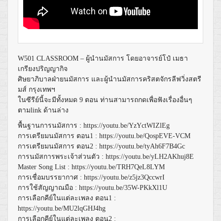
W501 CLASSROOM – ผู้นำนมัสการ โดยอาจารย์โป๋ เมธา
เกรียงปริญญากิจ
ศิษยาภิบาลฝ่ายนมัสการ และผู้นำนมัสการคริสตจักรลีฟวิ่งสตรี
มส์ กรุงเทพฯ
ในซีรีย์นี้จะมีทั้งหมด 9 ตอน ท่านสามารถกดเพื่อฟังเรื่องอื่นๆ
ตามlink ด้านล่าง
พื้นฐานการนมัสการ :
https://youtu.be/YzYctWIZlEg
การเตรียมนมัสการ ตอน1 :
https://youtu.be/QospEVE-VCM
การเตรียมนมัสการ ตอน2 :
https://youtu.be/tyAh6F7B4Gc
การนมัสการพระเจ้าส่วนตัว :
https://youtu.be/yLH2AKhuj8E
Master Song List :
https://youtu.be/TRH7QeL8LYM
การเชื่อมบรรยากาศ :
https://youtu.be/z5jz3QccwrI
การใช้สัญญาณมือ :
https://youtu.be/35W-PKkXl1U
การเลือกคีย์ในแต่ละเพลง ตอน1 :
https://youtu.be/MU2lqGHJ4hg
การเลือกคีย์ในแต่ละเพลง ตอน2 :