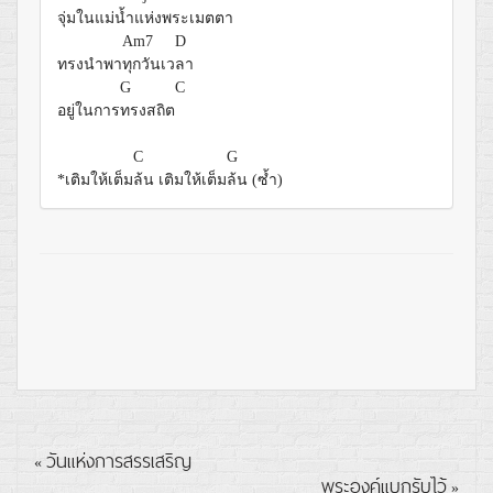
จุ่มในแม่
น้ำแห่งพระเมตตา
Am7
D
ทรงนำพา
ทุกวันเว
ลา
G
C
อยู่ในการ
ทรงสถิต
C
G
*เติมให้เต็ม
ล้น เติมให้เต็ม
ล้น (ซ้ำ)
วันแห่งการสรรเสริญ
«
พระองค์แบกรับไว้
»