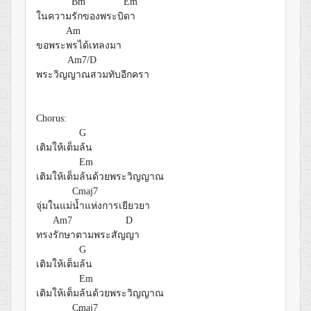
Bm
Em
ในความ
รักของพระบิ
ดา
Am
ขอพระ
พรได้เทลงมา
Am7/D
พระวิญ
ญาณสวมทับอีกครา
Chorus:
G
เติมให้เต็ม
ล้น
Em
เติมให้เต็ม
ล้นด้วยพระวิญญาณ
Cmaj7
จุ่มในแม่
น้ำแห่งการเยียวยา
Am7
D
ทรง
รักษาตามพระสัญ
ญา
G
เติมให้เต็ม
ล้น
Em
เติมให้เต็ม
ล้นด้วยพระวิญญาณ
Cmaj7