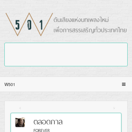
W501
ตลอดกาล
FOREVER