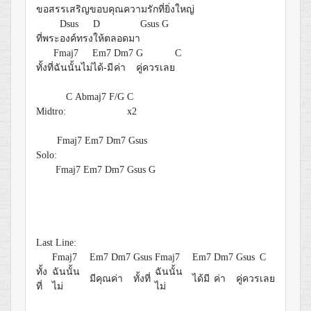
ขอสรรเสริญขอบคุณความ
รักที่ยิ่งใหญ่
Dsus
D
Gsus
G
ที่พระ
องค์ทรง
ให้ตลอดมา
Fmaj7
Em7
Dm7
G
C
ทั้งที่
ฉันนั้นไม่
ได้-มี
ค่า
คู่ควรเลย
C
Abmaj7
F/G
C
Midtro:
x2
Fmaj7
Em7
Dm7
Gsus
Solo:
Fmaj7
Em7
Dm7
Gsus
G
Last Line:
Fmaj7
Em7
Dm7
Gsus
Fmaj7
Em7
Dm7
Gsus
C
ทั้ง
ฉันนั้น
ฉันนั้น
มีคุณ
ค่า
ทั้งที่
ได้มี
ค่า
คู่ควร
เลย
ที่
ไม่
ไม่