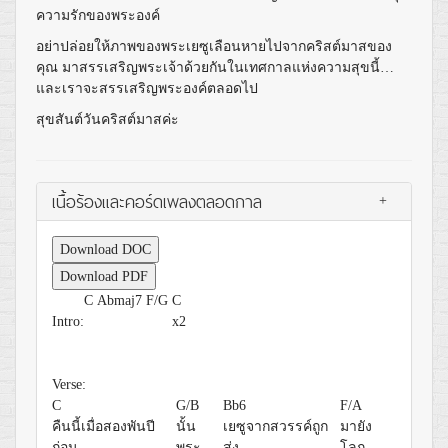
ความรักของพระองค์
อย่าปล่อยให้ภาพของพระเยซูเลือนหายไปจากคริสต์มาสของ
คุณ มาสรรเสริญพระเจ้าด้วยกันในเทศกาลแห่งความสุขนี้…
และเราจะสรรเสริญพระองค์ตลอดไป
สุขสันต์วันคริสต์มาสค่ะ
เนื้อร้องและคอร์ดเพลงตลอดกาล
+
Download DOC
Download PDF
C
Abmaj7
F/G
C
Intro:
x2
Verse:
C
G/B
Bb6
F/A
คืนนี้เมื่อสองพันปี
นั้น
เยซูจากสวรรค์ถูก
มายัง
ก่อน
พระ
ส่ง
โลก