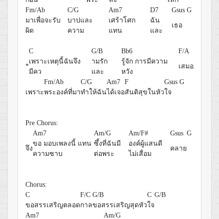
Fm/Ab
C/G
Am7
D7
Gsus
G
มาเพื่อจะรับ
บาปและ
เศร้าโศก
ฉัน
เธอ
ผิด
ความ
แทน
และ
C
G/B
Bb6
F/A
เพราะเหตุนี้ฉันจึง
ามรัก
รู้จัก การมีความ
*
เสมอ
มีคว
และ
หวัง
Fm/Ab
C/G
Am7
F
Gsus
G
เพราะ
พระองค์ที่มา
ทำให้ฉัน
ได้เจอ
สันติสุขในหัว
ใจ
Pre Chorus:
Am7
Am/G
Am/F#
Gsus
G
ขอ มอบเพลงนี้ แทน
ซึ้งที่ฉันมี
องค์ผู้แสนดี
จึง
คลาย
ความซาบ
ต่อพระ
ไม่เสื่อม
Chorus:
C
F/C
G/B
C
G/B
ขอสรรเสริญตลอด
กาล
ขอสรรเสริญสุดหัว
ใจ
Am7
Am/G