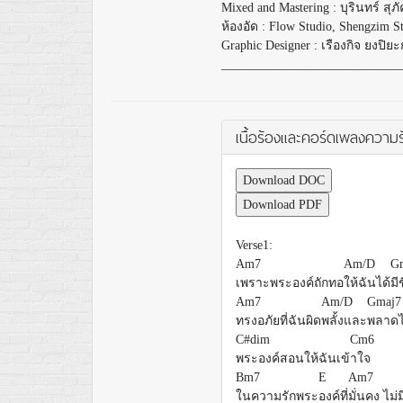
Mixed and Mastering : บุรินทร์​ สุภ
ห้องอัด : Flow Studio, Shengzim S
Graphic Designer : เรืองกิจ ยงปิยะ
____________________________
เนื้อร้องและคอร์ดเพลงความ
Download DOC
Download PDF
Verse1:
Am7
Am/D
G
เพราะพระองค์ถักทอ
ให้ฉันได้
มี
Am7
Am/D
Gmaj
ทรงอภัยที่ฉันผิด
พลั้งและ
พลาด
C#dim
Cm6
พระองค์สอนให้ฉันเข้
าใจ
Bm7
E
Am7
ในความรักพระ
องค์ที่
มั่นคง ไม