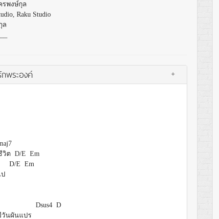
ัครพงษ์กุล
tudio, Raku Studio
กุล
___
รักพระองค์
+
maj7
ชีวิต D/E Em
7
D/E Em
ไป
Dsus4 D
่มีวันผันแปร