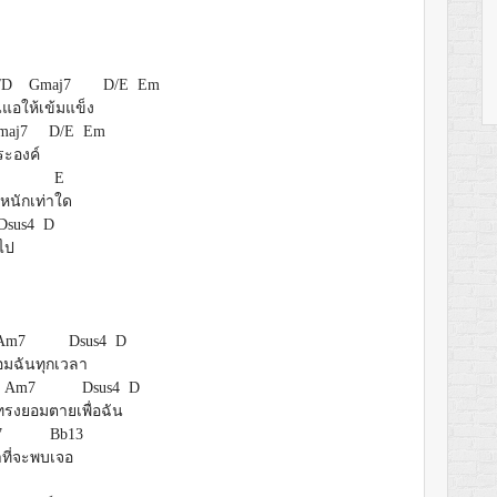
/D
Gmaj7
D/E Em
นแอใ
ห้เข้มแข็ง
maj7
D/E Em
ระองค์
E
หนักเท่า
ใด
Dsus4 D
ไป
Am7
Dsus4 D
อมฉันทุกเว
ลา
Am7
Dsus4 D
ท
รงยอมตายเ
พื่อฉัน
7
Bb13
าที่จะพบ
เจอ