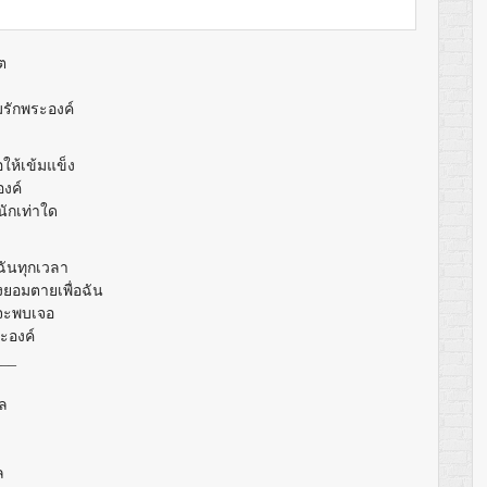
ต
รักพระองค์
ให้เข้มแข็ง
องค์
นักเท่าใด
ฉันทุกเวลา
งยอมตายเพื่อฉัน
่จะพบเจอ
ะองค์
___
ุล
ล