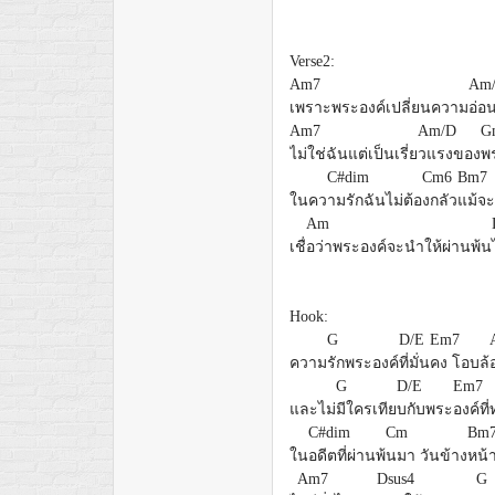
Verse2:
Am7
Am
เพราะพระองค์เปลี่ยนความ
อ่อ
Am7
Am/D
G
ไม่ใช่ฉันแต่เป็นเรี่ย
วแรงของ
พ
C#dim
Cm6
Bm7
ในคว
ามรักฉันไม่ต้อ
งกลัว
แม้จะ
Am
เชื่
อว่าพระองค์จะนำให้ผ่านพ้น
Hook:
G
D/E
Em7
ความ
รักพระองค์
ที่มั่น
คง โอบล้
G
D/E
Em7
และไม่
มีใครเทีย
บกับพระ
องค์ที่
C#dim
Cm
Bm
ใน
อดีตที่ผ่านพ้
นมา วันข้าง
หน้
Am7
Dsus4
G