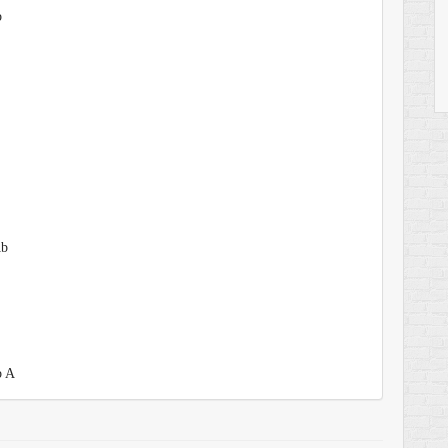
b
Ab
 A