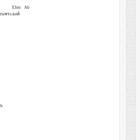
Ebm Ab
ือนพระ
องค์
Ab