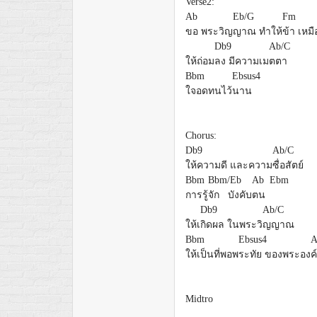
Verse2:
Ab
Eb/G
Fm
ขอ พระวิญ
ญาณ ทำให้
ข้า เหม
Db9
Ab/C
ให้ถ่อม
ลง มีความเม
ตตา
Bbm
Ebsus4
ใจอดทนไว้
นาน
Chorus:
Db9
Ab/C
ให้ความดี และความ
ซื่อสัตย์
Bbm
Bbm/Eb
Ab Ebm
การรู้
จัก บังคับ
ตน
Db9
Ab/C
ให้เ
กิดผล ในพระวิ
ญญาณ
Bbm
Ebsus4
ให้เป็นที่พอพ
ระทัย ของพระอง
ค์
Midtro