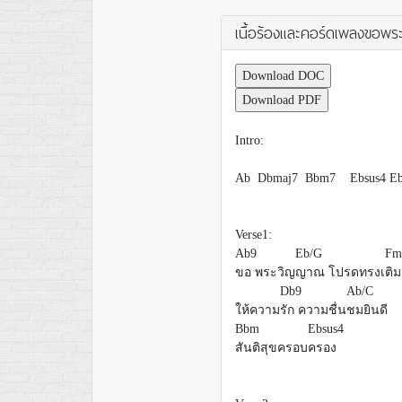
เนื้อร้องและคอร์ดเพลงขอ
Download DOC
Download PDF
Intro:
Ab Dbmaj7 Bbm7 Ebsus4 E
Verse1:
Ab9
Eb/G
F
ขอ พระวิญ
ญาณ โปรดทรงเ
ติม
Db9
Ab/C
ให้ความ
รัก ความชื่น
ชมยินดี
Bbm
Ebsus4
สันติสุขครอบ
ครอง