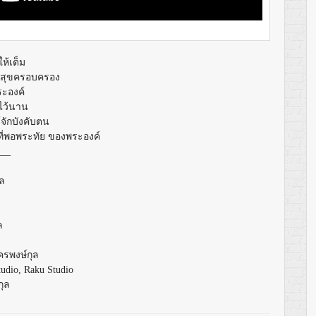
้เต็ม
ติสุขครอบครอง
ะองค์
ไว้นาน
้จักบังคับตน
ที่พอพระทัย ของพระองค์
___
ุล
ล
ัครพงษ์กุล
tudio, Raku Studio
กุล