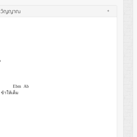
พระวิญญาณ
+
b
m
Ebm Ab
 ข้าให้เ
ต็ม