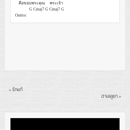
คือขอบพระคุณ
พระเจ้า
G
Cmaj7
G
Cmaj7
G
Outtro:
รักแท้
«
ฮาเลลูยา
»