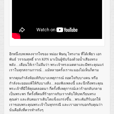
อีกหนึ่งบทเพลงจากใจของ หม่อง พิษณุ ไทรงาม ที่ได้เพียว เอก
พันธ์ วรรณสุทธิ์ จาก KPN มาเป็นผู้ขับร้องด้วยน้ำเสียงทรง
พลัง…เตือนให้เราไม่ลืมว่า พระเจ้าทรงเมตตาและมีพระคุณแก่
เราในทุกสถานการณ์…แม้หลายครั้งเราจะมองไม่เห็นก็ตาม
หากคุณกำลังท้อแท้กับบางเหตุการณ์ ถอดใจกับบางคน หรือ
กำลังจะยอมแพ้ให้กับบางสิ่ง…ลองฟังเพลงนี้ และนึกถึงพระคุณ
พระเจ้าที่มีให้คุณตลอดมา กี่ครั้งที่เหตุการณ์เลวร้ายกลับกลาย
เป็นพระพร กี่ครั้งที่คนที่ร้ายกาจกับเรากลับให้บทเรียนทรง
คุณค่า และลับคมเราเติบโตแข็งแกร่งขึ้น…พระคัมภีร์บอกให้
เราขอบพระคุณพระเจ้าในทุกกรณี และเราอยากบอกกับคุณว่า
นั่นคือสิ่งที่ควรทำจริงๆ