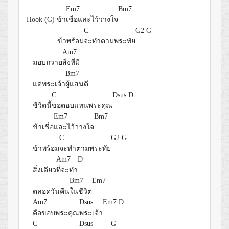
Em7
Bm7
Hook (G) ข้า
เชื่อและไว้วางใจ
C
G2
G
ข้าพร้อม
จะทำตามพระทัย
Am7
มอบถวาย
สิ่งที่มี
Bm7
แด่พระเจ้า
ผู้แสนดี
C
Dsus
D
ชีวิตนี้
ขอตอบแทนพระคุณ
Em7
Bm7
ข้าเชื่อ
และไว้วางใจ
C
G2
G
ข้าพร้อม
จะทำตามพระทัย
Am7
D
สิ่งเดียว
ที่จะทำ
Bm7
Em7
ตลอดวันคืน
ในชีวิต
Am7
Dsus
Em7
D
คือขอบพระคุณ
พระเจ้า
C
Dsus
G