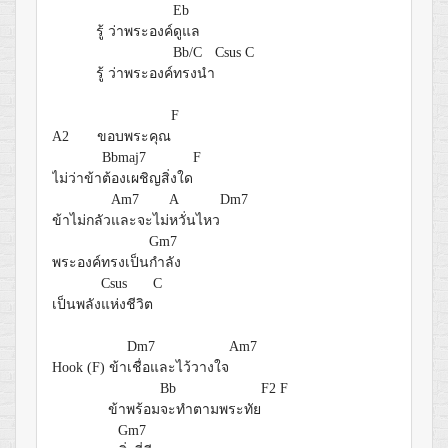
Eb
รู้ ว่าพระองค์
ดูแล
Bb/C
Csus
C
รู้ ว่าพระองค์
ทรงนำ
F
A2 ขอบพระคุณ
Bbmaj7
F
ไม่ว่าข้า
ต้องเผชิญสิ่งใด
Am7
A
Dm7
ข้าไม่กลัว
และจะไม่
หวั่นไหว
Gm7
พระองค์ทรงเป็น
กำลัง
Csus
C
เป็นพลัง
แห่งชีวิต
Dm7
Am7
Hook (F) ข้า
เชื่อและไว้วางใจ
Bb
F2
F
ข้าพร้อม
จะทำตามพระทัย
Gm7