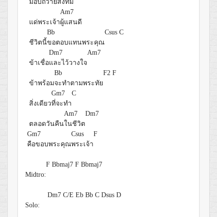
มอบถวาย
สิ่งที่มี
Am7
แด่พระเจ้า
ผู้แสนดี
Bb
Csus
C
ชีวิตนี้
ขอตอบแทนพระคุณ
Dm7
Am7
ข้าเชื่อ
และไว้วางใจ
Bb
F2
F
ข้าพร้อม
จะทำตามพระทัย
Gm7
C
สิ่งเดียว
ที่จะทำ
Am7
Dm7
ตลอดวันคืน
ในชีวิต
Gm7
Csus
F
คือขอบพระคุณ
พระเจ้า
F
Bbmaj7
F
Bbmaj7
Midtro:
Dm7
C/E
Eb
Bb C Dsus D
Solo: