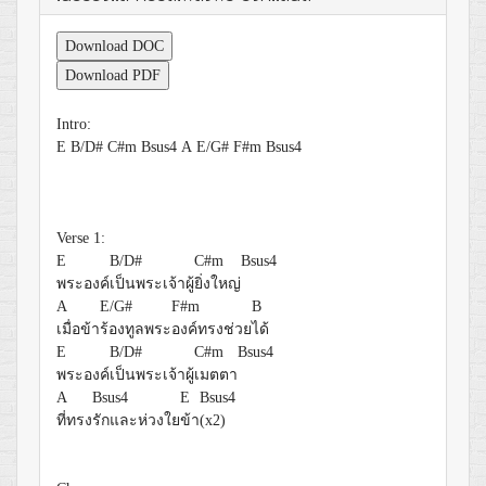
Download DOC
Download PDF
Intro:
E
B/D#
C#m
Bsus4
A
E/G#
F#m
Bsus4
Verse 1:
E
B/D#
C#m
Bsus4
พระองค์
เป็นพระเจ้าผู้
ยิ่งใหญ่
A
E/G#
F#m
B
เมื่อข้า
ร้องทูลพระ
องค์ทรงช่วย
ได้
E
B/D#
C#m
Bsus4
พระองค์
เป็นพระเจ้าผู้
เมตตา
A
Bsus4
E
Bsus4
ที่ทรง
รักและห่วงใย
ข้า
(x2)