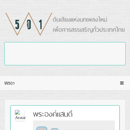
W501
พระองค์แสนดี