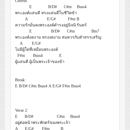
Chorus:
E
B/D#
C#m
Bsus4
พระองค์
แสนดี ทรง
แสนดีใน
ชีวิตข้า
A
E/G#
F#m
B
ความ
รักมั่นคงพระ
องค์ดำรงอยู่
นิจนิ
รันดร์
E
B/D#
C#m
Bm7
พระองค์
งดงาม ทรงง
ดงาม สม
ควรกับคำสรร
เสริญ
A
E/G#
ไม่
มีผู้ใดที่
เหมือนพระองค์
F#m
Bsus4
E
ผู้
แสนดี ผู้เ
ป็นพระเจ้าของ
ข้า
Break:
E
B/D#
C#m
Bsus4
A
E/G#
F#m
Bsus4
Verse 2:
E
B/D#
C#m
Bsus4
อยู่ต่อ
หน้าพระพักตร์ของ
พระเจ้า
A
E/G#
F#m
B