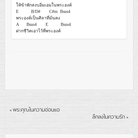
ให้ข้า
พักสงบอิ่ม
เอมในพระ
องค์
E
B/D#
C#m
Bsus4
พระองค์
เป็นศิลาที่
มั่นคง
A
Bsus4
E
Bsus4
ฝากชี
วิตเอาไว้ที่
พระองค์
พระคุณในความอ่อนแอ
«
ลึกลงในความรัก
»