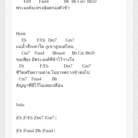
Eb9
Fsus4
Bb Bb Cm7 Bb/D
พระ
องค์จะท
รงคุ้มครองตัว
ข้า
Hook:
Eb
F/Eb
Dm7
Gm7
แม่
น้ำลึกเท่
าใด ภู
เขาสูงแค่
ไหน
Cm7
Fsus4
Bbsus4
Bb Cm Bb/D
ขอ
เพียง มี
พระองค์ที่
ข้าไว้วางใ
จ
Eb
F/Eb
Dm7
Gm7
ชี
วิตหรือควา
มตาย ไม่อาจ
พรากข้าต่
อไป
Cm7
Fsus4
Bb
สั
ญญาที่
มีไว้ไม่เคยเ
ปลี่ยน
Solo:
|Eb |F/Eb |Dm7 |Gm7 |
|Eb |Fsus4 |Bb |Fsus4 |