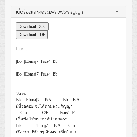
เนื้อร้องและคอร์ดเพลงพระสัญญา
+
Download DOC
Download PDF
Intro:
|Bb |Ebmaj7 |Fsus4 |Bb |
|Bb |Ebmaj7 |Fsus4 |Bb |
Verse:
Bb
Ebmaj7
F/A
Bb
F/A
ผู้ที่รอ
คอย จะได้
ตามพระสั
ญญา
Gm
C/E
Fsus4 F
เชื่
อฟัง ให้พระ
องค์นำทุก
ครา
Bb
Ebmaj7
F/A
Gm
เรื่องราวที่
ร้ายๆ อันต
รายที่เข้
ามา