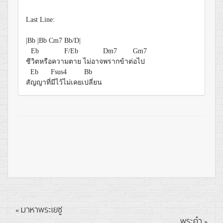
Last Line:
|Bb |Bb Cm7 Bb/D|
Eb
F/Eb
Dm7
Gm7
ชี
วิตหรือควา
มตาย ไม่อาจ
พรากข้าต่
อไป
Eb
Fsus4
Bb
สั
ญญาที่
มีไว้ไม่เคยเ
ปลี่ยน
มาหาพระเยซู
«
พระคำ
»