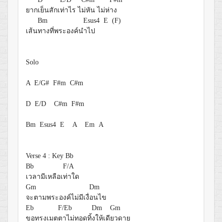
ยาก
เย็นสักเ
ท่าไร ไ
ม่หัน ไม่ห่
าง
Bm
Esus4
E (F)
เส้น
ทางที่พระองค์น
ำไป
Solo
A E/G# F#m C#m
D E/D C#m F#m
Bm Esus4 E A Em A
Verse 4 : Key Bb
Bb
F/A
เวลามีเหลือเ
ท่าใด
Gm
Dm
จะตามพระองค์ไม่มีเงื่
อนไข
Eb
F/Eb
Dm
Gm
ขอทรงเมต
ตาไม่ทอดทิ้
งให้เดี
ยวดาย