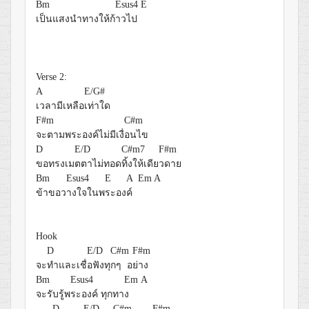
Bm
Esus4
E
เป็นแสงนำทางให้ก้
าวไป
Verse 2:
A
E/G#
เวลามีเหลือ
เท่าใด
F#m
C#m
จะตามพระองค์ไม่มีเงื่
อนไข
D
E/D
C#m7
F#m
ขอทรงเม
ตตาไม่ทอด
ทิ้งให้เดีย
วดาย
Bm
Esus4
E
A
Em A
ข้าขอว
างใจในพ
ระอง
ค์
Hook
D
E/D
C#m
F#m
จะ
ทำและเชื่
อฟังทุ
กๆ อ
ย่าง
Bm
Esus4
Em
A
จะรับรู้พ
ระองค์ ทุกทา
ง
D
E/D
C#m
F#m