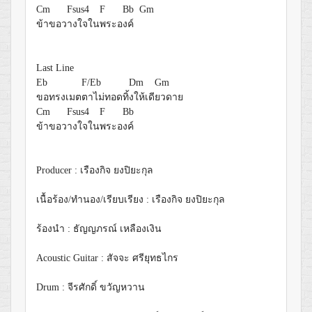
Cm
Fsus4
F
Bb
Gm
ข้าขอว
างใจใน
พระอ
งค์
Last Line
Eb
F/Eb
Dm
Gm
ขอทรงเมต
ตาไม่ทอดทิ้
งให้เดี
ยวดาย
Cm
Fsus4
F
Bb
ข้าขอว
างใจใน
พระอ
งค์
Producer : เรืองกิจ ยงปิยะกุล
เนื้อร้อง/ทำนอง/เรียบเรียง : เรืองกิจ ยงปิยะกุล
ร้องนำ : ธัญญภรณ์ เหลืองเงิน
Acoustic Guitar : สัจจะ ศรียุทธไกร
Drum : จีรศักดิ์ ขวัญหวาน