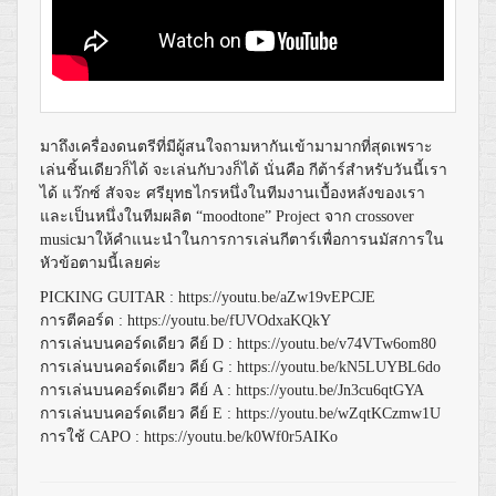
มาถึงเครื่องดนตรีที่มีผู้สนใจถามหากันเข้ามามากที่สุดเพราะ
เล่นชิ้นเดียวก็ได้ จะเล่นกับวงก็ได้ นั่นคือ กีต้าร์สำหรับวันนี้เรา
ได้ แว๊กซ์ สัจจะ ศรียุทธไกรหนึ่งในทีมงานเบื้องหลังของเรา
และเป็นหนึ่งในทีมผลิต
“moodtone” Project
จาก
crossover
music
มาให้คำแนะนำในการการเล่นกีตาร์เพื่อการนมัสการใน
หัวข้อตามนี้เลยค่ะ
PICKING GUITAR :
https://youtu.be/aZw19vEPCJE
การตีคอร์ด
:
https://youtu.be/fUVOdxaKQkY
การเล่นบนคอร์ดเดียว
คีย์
D :
https://youtu.be/v74VTw6om80
การเล่นบนคอร์ดเดียว
คีย์
G :
https://youtu.be/kN5LUYBL6do
การเล่นบนคอร์ดเดียว
คีย์
A :
https://youtu.be/Jn3cu6qtGYA
การเล่นบนคอร์ดเดียว
คีย์
E :
https://youtu.be/wZqtKCzmw1U
การใช้
CAPO :
https://youtu.be/k0Wf0r5AIKo