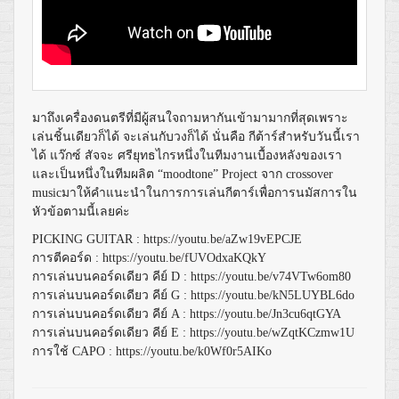
มาถึงเครื่องดนตรีที่มีผู้สนใจถามหากันเข้ามามากที่สุดเพราะ
เล่นชิ้นเดียวก็ได้ จะเล่นกับวงก็ได้ นั่นคือ กีต้าร์สำหรับวันนี้เรา
ได้ แว๊กซ์ สัจจะ ศรียุทธไกรหนึ่งในทีมงานเบื้องหลังของเรา
และเป็นหนึ่งในทีมผลิต
“moodtone” Project
จาก
crossover
music
มาให้คำแนะนำในการการเล่นกีตาร์เพื่อการนมัสการใน
หัวข้อตามนี้เลยค่ะ
PICKING GUITAR :
https://youtu.be/aZw19vEPCJE
การตีคอร์ด
:
https://youtu.be/fUVOdxaKQkY
การเล่นบนคอร์ดเดียว
คีย์
D :
https://youtu.be/v74VTw6om80
การเล่นบนคอร์ดเดียว
คีย์
G :
https://youtu.be/kN5LUYBL6do
การเล่นบนคอร์ดเดียว
คีย์
A :
https://youtu.be/Jn3cu6qtGYA
การเล่นบนคอร์ดเดียว
คีย์
E :
https://youtu.be/wZqtKCzmw1U
การใช้
CAPO :
https://youtu.be/k0Wf0r5AIKo