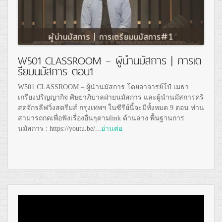
W501 CLASSROOM – ผู้นำนมัสการ | การเต
รียมนมัสการ ตอน1
W501 CLASSROOM – ผู้นำนมัสการ โดยอาจารย์โป๋ เมธา
เกรียงปริญญากิจ ศิษยาภิบาลฝ่ายนมัสการ และผู้นำนมัสการคริ
สตจักรลีฟวิ่งสตรีมส์ กรุงเทพฯ ในซีรีย์นี้จะมีทั้งหมด 9 ตอน ท่าน
สามารถกดเพื่อฟังเรื่องอื่นๆตามlink ด้านล่าง พื้นฐานการ
นมัสการ : https://youtu.be/...
อ่านต่อ