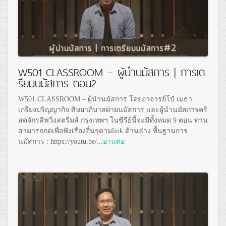
W501 CLASSROOM – ผู้นำนมัสการ | การเต
รียมนมัสการ ตอน2
W501 CLASSROOM – ผู้นำนมัสการ โดยอาจารย์โป๋ เมธา
เกรียงปริญญากิจ ศิษยาภิบาลฝ่ายนมัสการ และผู้นำนมัสการคริ
สตจักรลีฟวิ่งสตรีมส์ กรุงเทพฯ ในซีรีย์นี้จะมีทั้งหมด 9 ตอน ท่าน
สามารถกดเพื่อฟังเรื่องอื่นๆตามlink ด้านล่าง พื้นฐานการ
นมัสการ : https://youtu.be/...
อ่านต่อ