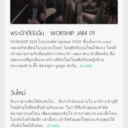
พระเจ้าดีต่อฉัน : WORSHIP JAM 01
WORSHIP JAM โปรเจกต์ล่าสุดของ W501 ซึ่งเป็นการ cover
เพลงคริสเตียนในรูปแบบใหม่ๆ โดยศิลปินรุ่นใหม่ไฟแรง โดยมี
เป้าหมายร่วมกันคือนมัสการพระเจ้า เพลง พระเจ้าดีต่อฉัน คือ
เพลงแรกที่ถูกเลือกมาสร้างสีสันใหม่โดยศิลปินหญิงล้วน
ประกอบด้วย ตั๊ก ฉัตรสุดา มูลทูล นักร้อ...
อ่านต่อ
วันใหม่
สิ่งเก่าผ่านพ้นให้มันลับไป… ปีเก่ากำลังจะผ่านไป มาก้าวเข้าสู่ปี
ใหม่ด้วยใจที่สดชื่นด้วยกันนะคะ ไม่ว่าปีที่แล้วคุณจะทำผิด
พลาดมากแค่ไหน เพียงแค่คุณกลับใจ สารภาพบาป และตั้งใจจะ
ไม่กลับไปทำผิดอีก เท่านี้พระเจ้าก็พร้อมยกโทษและช่วยคุณให้
เริ่มต้นใหม่ได้เสมอ ...
อ่านต่อ