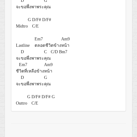
D
G
จะ
ขอพึ่งพาพระ
คุณ
G
D/F#
D/F#
Midtro
C/E
Em7
Am9
Lastline
ตลอดชีวิตข้าง
หน้า
D
C
C/D
Bm7
จะ
ขอพึ่งพาพระ
คุณ
Em7
Am9
ชี
วิตที่เหลือข้าง
หน้า
D
G
จะ
ขอพึ่งพาพระ
คุณ
G
D/F#
D/F#
G
Outtro
C/E