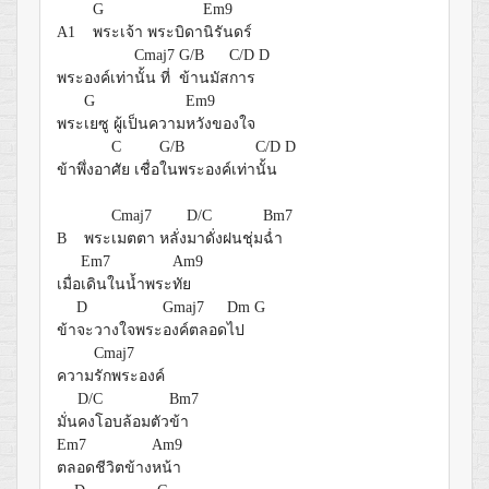
G
Em9
A1
พระเจ้า พระบิดา
นิรันดร์
Cmaj7
G/B
C/D
D
พระองค์เท่า
นั้น ที่
ข้านมัส
การ
G
Em9
พระ
เยซู ผู้เป็นความ
หวังของใจ
C
G/B
C/D
D
ข้าพึ่งอา
ศัย เชื่อ
ในพระองค์เท่า
นั้น
Cmaj7
D/C
Bm7
B พระ
เมตตา หลั่ง
มาดั่งฝนชุ่ม
ฉ่ำ
Em7
Am9
เมื่อ
เดินในน้ำพระ
ทัย
D
Gmaj7
Dm
G
ข้า
จะวางใจพระ
องค์ตลอด
ไป
Cmaj7
ความ
รักพระองค์
D/C
Bm7
มั่น
คงโอบล้อมตัว
ข้า
Em7
Am9
ตลอดชีวิตข้าง
หน้า