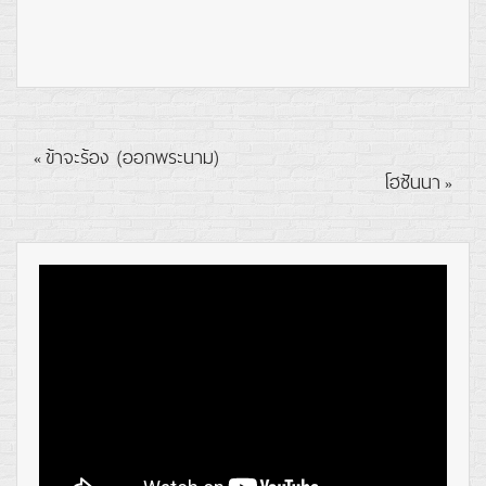
ข้าจะร้อง (ออกพระนาม)
«
โฮซันนา
»