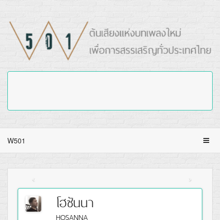
W501
โฮซันนา
HOSANNA