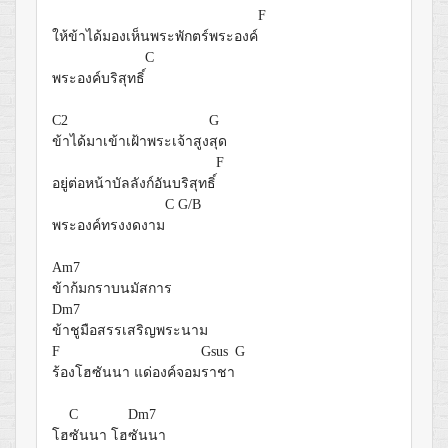
F
ให้ข้าได้มองเห็นพระพักตร์พระองค์
C
พระองค์บริสุทธิ์
C2
G
ข้าได้มาเข้าเฝ้าพระเจ้าสูง
สุด
F
อยู่ต่อหน้าบัลลังก์อันบริสุทธิ์
C
G/B
พระองค์ทรงงดงาม
Am7
ข้าก้มกราบนมัสการ
Dm7
ข้าชูมือสรรเสริญพระนาม
F
Gsus
G
ร้องโฮซันนา แด่องค์จอม
ราชา
C
Dm7
โฮ
ซันนา โฮ
ซันนา