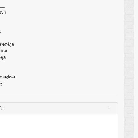
___
ญญา
น
รพงษ์กุล
ษ์กุล
์กุล
mwangkwa
oy
้น
+