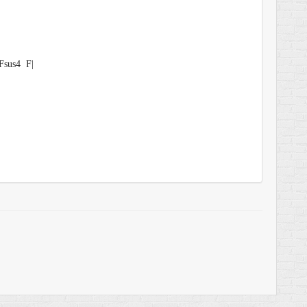
Fsus4 F|