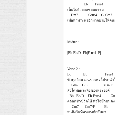
Eb
Fsus4
เต็มไปด้วย
ผลชอบ
ธรรม
Dm7
Gsus4
G
Cm7
เพื่
อนำพระพร
อีกมากม
าย
ให้คน
Midtro :
|Bb Bb/D Eb|Fsus4 F|
Verse 2 :
Bb
Eb
Fsus4
ข้าทูลอ้อน
วอนขอทรงโป
รดนำใ
Gm7
C/E
Fsus4
F
สิ่ง
ใดพอพ
ระทัยของพร
ะองค์
Bb
Bb/D
Eb
Fsus4
G
ต
ลอด
ชั่วชีวิต
ให้
หัวใจข้ามั่น
คง
Cm7
Cm7/F
Bb
จน
ถึงวันที่พ
ระองค์กลับม
า