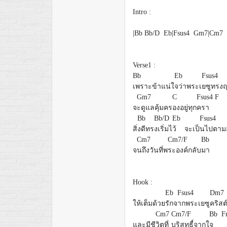
Intro :
|Bb Bb/D Eb|Fsus4 Gm7|Cm7 F
Verse1 :
Bb
Eb
Fsus4
เพราะข้าแน่ใ
จว่าพระเ
ยซูทรง
Gm7
C
Fsus4
F
จ
ะดูแลคุ้มคร
องอยู่ทุก
ครา
Bb
Bb/D
Eb
Fsus4
สิ่
งดีทร
งเริ่มไ
ว้ จะเป็
นไปตาม
Cm7
Cm7/F
Bb
จ
นถึงวันที่พ
ระองค์กลับ
มา
Hook :
Eb
Fsus4
Dm7
ให้เต็มด้วย
รักจ
ากพระเยซู
คริสต
Cm7
Cm7/F
Bb F
และมีชี
วิตที่
บริสุทธื์จากใ
จ