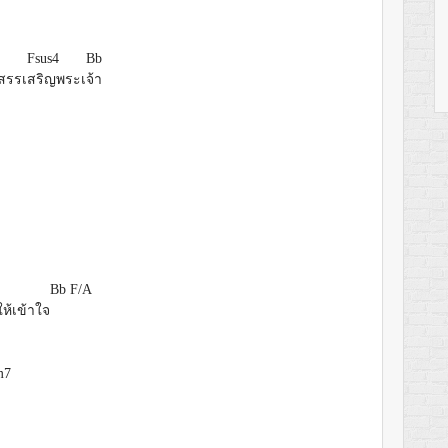
Fsus4
Bb
สรรเ
สริญพระเ
จ้า
Bb
F/A
ห้เข้าใจ
m7