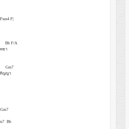
sus4 F|
Bb
F/A
ฤทธ
า
Gm7
สัญ
ญา
Gm7
์
m7 Bb