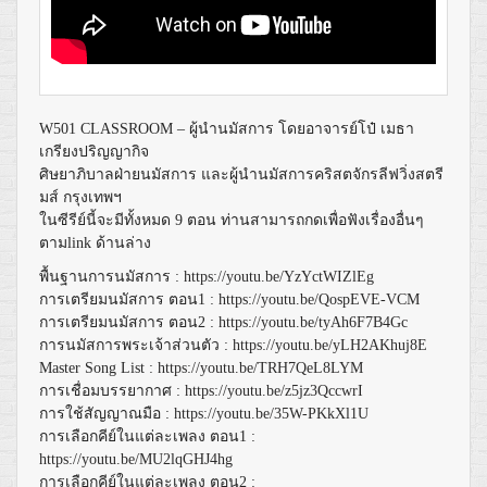
W501 CLASSROOM – ผู้นำนมัสการ โดยอาจารย์โป๋ เมธา
เกรียงปริญญากิจ
ศิษยาภิบาลฝ่ายนมัสการ และผู้นำนมัสการคริสตจักรลีฟวิ่งสตรี
มส์ กรุงเทพฯ
ในซีรีย์นี้จะมีทั้งหมด 9 ตอน ท่านสามารถกดเพื่อฟังเรื่องอื่นๆ
ตามlink ด้านล่าง
พื้นฐานการนมัสการ :
https://youtu.be/YzYctWIZlEg
การเตรียมนมัสการ ตอน1 :
https://youtu.be/QospEVE-VCM
การเตรียมนมัสการ ตอน2 :
https://youtu.be/tyAh6F7B4Gc
การนมัสการพระเจ้าส่วนตัว :
https://youtu.be/yLH2AKhuj8E
Master Song List :
https://youtu.be/TRH7QeL8LYM
การเชื่อมบรรยากาศ :
https://youtu.be/z5jz3QccwrI
การใช้สัญญาณมือ :
https://youtu.be/35W-PKkXl1U
การเลือกคีย์ในแต่ละเพลง ตอน1 :
https://youtu.be/MU2lqGHJ4hg
การเลือกคีย์ในแต่ละเพลง ตอน2 :