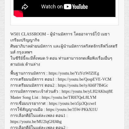
W501 CLASSROOM – ผู้นำนมัสการ โดยอาจารย์โป๋ เมธา
เกรียงปริญญากิจ
ศิษยาภิบาลฝ่ายนมัสการ และผู้นำนมัสการคริสตจักรลีฟวิ่งสตรี
มส์ กรุงเทพฯ
ในซีรีย์นี้จะมีทั้งหมด 9 ตอน ท่านสามารถกดเพื่อฟังเรื่องอื่นๆ
ตามlink ด้านล่าง
พื้นฐานการนมัสการ :
https://youtu.be/YzYctWIZlEg
การเตรียมนมัสการ ตอน1 :
https://youtu.be/QospEVE-VCM
การเตรียมนมัสการ ตอน2 :
https://youtu.be/tyAh6F7B4Gc
การนมัสการพระเจ้าส่วนตัว :
https://youtu.be/yLH2AKhuj8E
Master Song List :
https://youtu.be/TRH7QeL8LYM
การเชื่อมบรรยากาศ :
https://youtu.be/z5jz3QccwrI
การใช้สัญญาณมือ :
https://youtu.be/35W-PKkXl1U
การเลือกคีย์ในแต่ละเพลง ตอน1 :
https://youtu.be/MU2lqGHJ4hg
การเลือกคีย์ในแต่ละเพลง ตอน2 :