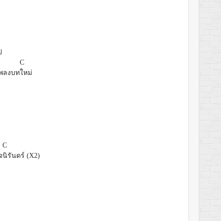
ป
C
เพลงบท
ใหม่
C
จ
นิรันดร์ (X2)