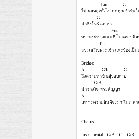
Em
C
ไม่เคยหยุด
ยั้งไป สดทุก
เช้าวันใ
G
ข้าจึงโห่
ร้องบอก
Dsus
พระองค์ทรงแส
นดี ไม่เคยเปลี่
Em
สรรเสริญ
พระเจ้า และร้องเป็
Bridge:
Am
G/b
C
ถึงความทุก
ข์ อยู่รอบกา
ย
G/B
ข้าวาง
ใจ พระสัญญา
Am
เพราะความยินดีจะมา ในเวลา
Chorus:
Instrumental : G/B C G/B 