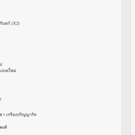
รันดร์
(X2)
ไป
ลงบทใหม่
า
มธา เกรียงปริญญากิจ
พงศ์