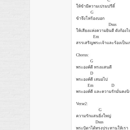
C
ให้ข้ามีความเปรม
ปรีดิ์
G
ข้าจึงโห่
ร้องบอก
Dsus
ให้เสียงแห่งความยิ
นดี ดังก้องไ
Em
สรรเสริญ
พระเจ้าและร้องเป็น
Chorus:
G
พระองค์
ดี ทรงแสนดี
D
พระองค์
ดี เสมอไป
Em
D
พระอง
ค์ดี และความ
รักมั่นคงนิ
Verse2:
G
ความรักแสน
ยิ่งใหญ่
Dsus
พระบิดาได้
ทรงประทานให้เรา