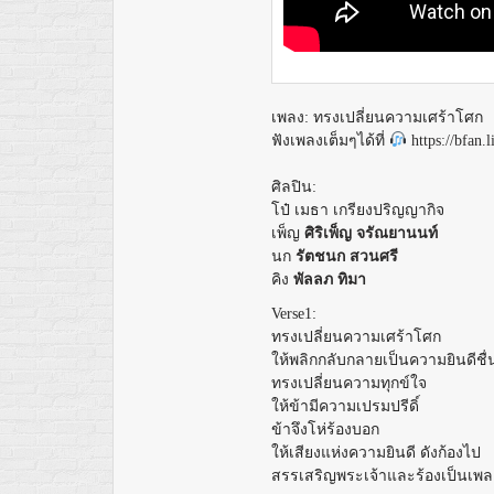
เพลง
:
ทรงเปลี่ยนความเศร้าโศก
ฟังเพลงเต็มๆได้ที่
https://bfa
ศิลปิน
:
โป๋ เมธา เกรียงปริญญากิจ
เพ็ญ
ศิริเพ็ญ
จรัณยานนท์
นก
รัตชนก
สวนศรี
คิง
พัลลภ
ทิมา
Verse1:
ทรงเปลี่ยนความเศร้าโศก
ให้พลิกกลับกลายเป็นความยินดีชื
ทรงเปลี่ยนความทุกข์ใจ
ให้ข้ามีความเปรมปรีดิ์
ข้าจึงโห่ร้องบอก
ให้เสียงแห่งความยินดี ดังก้องไป
สรรเสริญพระเจ้าและร้องเป็นเพ