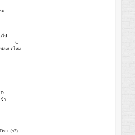
หม่
ยนไป
C
นเพลงบทใ
หม่
D
เ
ช้า
Dsus (x2)