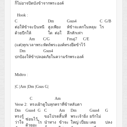
ก็ไม่อาจปิดบังข้าจากพร
ะองค์
Hook :
C
Dm
Gsus4
C
G/B
ต่อให้ข้าจะบินหนี
สูงเพียง
ห้ข้าจะตกในหลุม
ไร
ด้วยปีกให้
ใด ต่อใ
ลึกสักเท่า
Am
C/G
Fmaj7
C/E
(แต่)ทุกเ
วลาพระ
หัตถ์พระองค์ท
รงยึดข้าไ
ว้
Dm
Gsus4
ปก
ป้องให้ข้าปลอ
ดภัยในความรักพระองค์
Midtro :
|C |Am |Dm |Gsus G|
C
Am
Verse 2:
ทรงเฝ้าดูในทุก
คราที่ข้าหลับตา
Dm
Gsus4
G
C
Am
Dm
Gsus4
G
ทรงรู้
ขอโปรด
สิ้นที่
พระเจ้ายิ่ง
ยรักไม่
ซ่อนไว้
ว่าใจ
ไร
นำทาง
ข้าจะ
ใหญ่ เปี่ยม
เคย
ปลง
ด้วยอะ