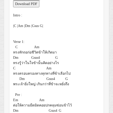
Download PDF
Intro :
|C |Am |Dm |Gsus G|
Verse 1:
C
Am
ท
รงทักถอก่อชี
วิตข้าให้เกิดมา
Dm
Gsus4
G
ทรงรู้ว่าในใ
จข้านั้นคิดอย่าง
ไร
C
Am
ทรงครอบครองทางทุก
ทางที่ข้าเลือกไป
Dm
Gsus4
G
พระ
เจ้ายิ่งใหญ่ เกินกว่
าที่ข้าจะหยั่ง
ถึง
Pre :
Em
Am
ต่อให้ความมืดมิด
คอยปกคลุมซ่อนข้าไว้
Dm
Gsus4
G