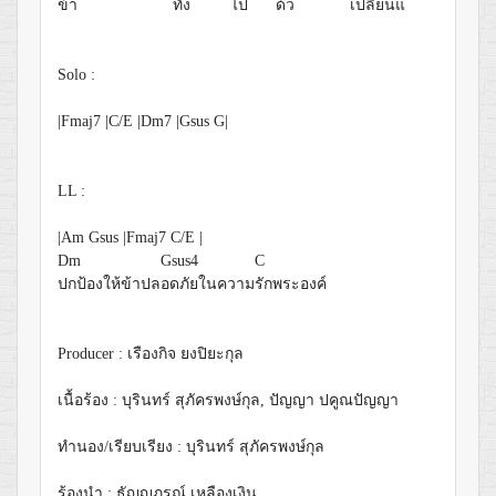
ข้า
ทั้ง
ไป
ด้ว
เปลี่ยนแ
Solo :
|Fmaj7 |C/E |Dm7 |Gsus G|
LL :
|Am Gsus |Fmaj7 C/E |
Dm
Gsus4
C
ปกป้องให้ข้าปล
อดภัยในความ
รักพระองค์
Producer : เรืองกิจ ยงปิยะกุล
เนื้อร้อง : บุรินทร์​ สุภัครพงษ์กุล, ปัญญา ปคูณปัญญา
ทำนอง/เรียบเรียง : บุรินทร์​ สุภัครพงษ์กุล
ร้องนำ : ธัญญภรณ์ เหลืองเงิน