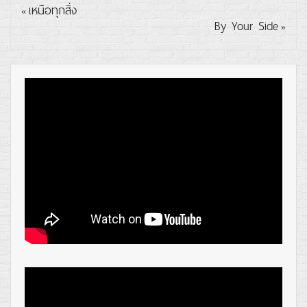
เหนือทุกสิ่ง
«
By Your Side
»