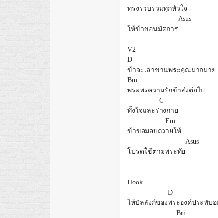
ทรงรวบรวมทุกหั
วใจ
Asus
ให้ข้าขอนมัสการ
V2
D
ข้าจะเล่าขานพระคุณมากมาย
Bm
พระพรความรักข้าส่งต่อไป
G
ทั้งใจและร่
างกาย
Em
ข้าขอมอบถว
ายให้
Asus
โปรดใช้ตามพระทัย
Hook
D
ให้บัลลังก์ของ
พระองค์ประทับอยู
Bm