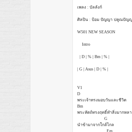
เพลง : บัลลังก์
ศิลปิน : ป้อม ปัญญา ปคูณปัญ
W501 NEW SEASON
Intro
| D | % | Bm | % |
| G | Asus | D | % |
V1
D
พระเจ้าทรงมอบวันและชีวิต
Bm
พระหัตถ์ทรงฤทธิ์ทำสิ่งมากหล
G
นำข้ามาจากใก
ล้ไกล
Em