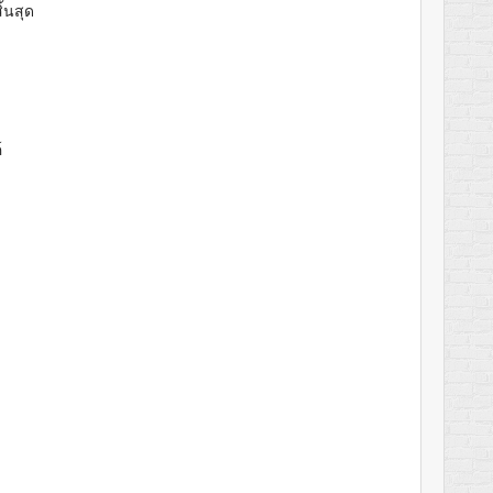
ิ้นสุด
์