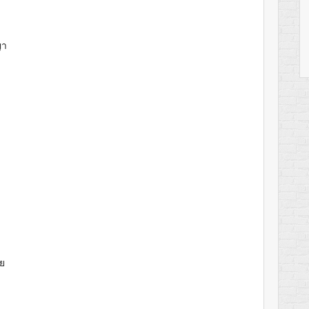
ญา
าย