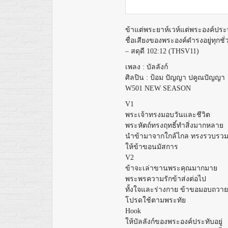
ข้าแต่พระยาห์เวห์แต่พระองค์ประท
ชื่อเสียงของพระองค์ดำรงอยู่ทุกชั่ว
– สดุดี
102:12 (THSV11)
เพลง : บัลลังก์
ศิลปิน : ป้อม ปัญญา ปคูณปัญญา
W501 NEW SEASON
V1
พระเจ้าทรงมอบวันและชีวิต
พระหัตถ์ทรงฤทธิ์ทำสิ่งมากหลาย
นำข้ามาจากใกล้ไกล ทรงรวบรวมท
ให้ข้าขอนมัสการ
V2
ข้าจะเล่าขานพระคุณมากมาย
พระพรความรักข้าส่งต่อไป
ทั้งใจและร่างกาย ข้าขอมอบถวาย
โปรดใช้ตามพระทัย
Hook
ให้บัลลังก์ของพระองค์ประทับอยู่