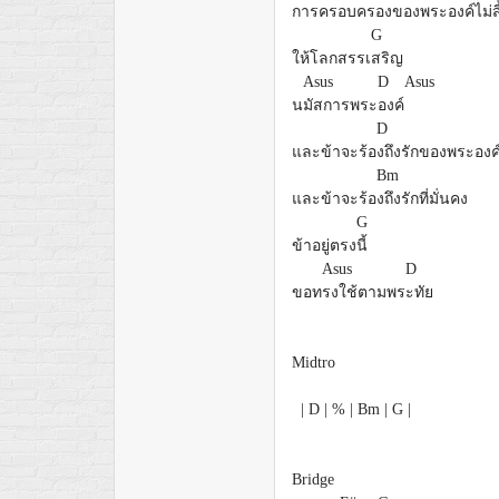
การครอบครองข
องพระองค์ไม่ส
G
ให้โลกสรรเ
สริญ
Asus
D
Asus
น
มัสการพระ
องค์
D
และข้าจะร้อ
งถึงรักของพระองค
Bm
และข้าจะร้อ
งถึงรักที่มั่นคง
G
ข้าอยู่ตรง
นี้
Asus
D
ขอท
รงใช้ตามพร
ะทัย
Midtro
| D | % | Bm | G |
Bridge