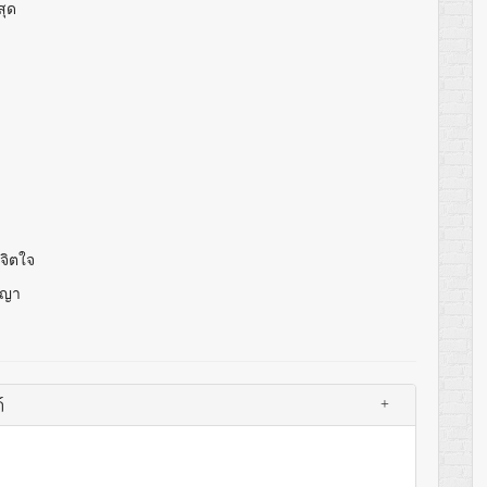
สุด
จิตใจ
ญญา
์
+