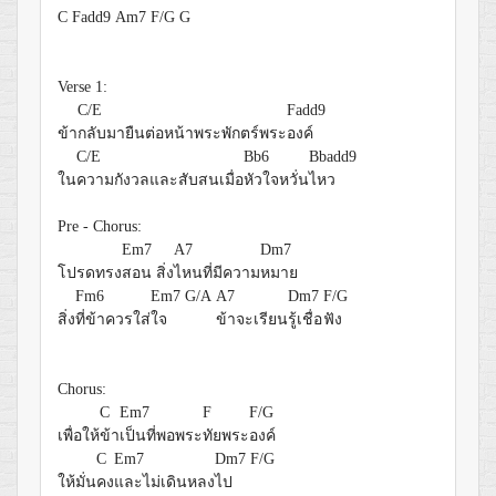
C
Fadd9
Am7
F/G
G
Verse 1:
C/E
Fadd9
ข้า
กลับมายืนต่อหน้าพระพักตร์พระ
องค์
C/E
Bb6
Bbadd9
ใน
ความกังวลและสับสนเมื่อ
หัวใจหวั่น
ไหว
Pre - Chorus:
Em7
A7
Dm7
โปรดทรง
สอน สิ่ง
ไหนที่มีความ
หมาย
Fm6
Em7
G/A
A7
Dm7
F/G
สิ่ง
ที่ข้าควรใส่
ใจ
ข้าจะเรียน
รู้เชื่อ
ฟัง
Chorus:
C
Em7
F
F/G
เพื่อให้
ข้า
เป็นที่พอพระ
ทัยพระ
องค์
C
Em7
Dm7
F/G
ให้มั่น
คง
และไม่เดินหลง
ไป