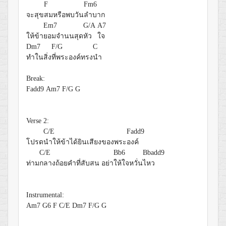
F
Fm6
จะสุข
สมหรือพบวัน
ลำบาก
Em7
G/A
A7
ให้ข้า
ยอมจำนนสุด
หัว
ใจ
Dm7
F/G
C
ทำในสิ่ง
ที่พระองค์ทรง
นำ
Break:
Fadd9
Am7
F/G
G
Verse 2:
C/E
Fadd9
โปรด
นำให้ข้าได้ยินเสียงของพระ
องค์
C/E
Bb6
Bbadd9
ท่าม
กลางถ้อยคำที่สับสน อย่า
ให้ใจหวั่น
ไหว
Instrumental:
Am7
G6
F
C/E
Dm7
F/G
G