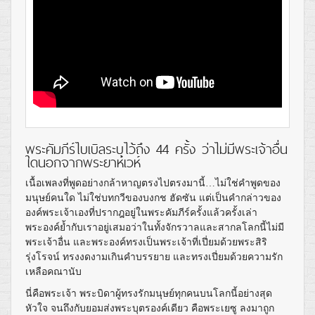
พระคัมภีร์ไบเบิลระบุไว้ถึง 44 ครั้ง ว่าไม่มีพระเจ้าอื่น
ใดนอกจากพระยาห์เวห์
เนื้อเพลงที่พูดอย่างกล้าหาญตรงไปตรงมานี้…ไม่ใช่คำพูดของ
มนุษย์คนใด ไม่ใช่บทกวีของบงกช ฮัดซัน แต่เป็นคำกล่าวของ
องค์พระเจ้าเองที่ปรากฎอยู่ในพระคัมภีร์ครั้งแล้วครั้งเล่า
พระองค์ย้ำกับเราอยู่เสมอว่าในทั้งจักรวาลและสากลโลกนี้ไม่มี
พระเจ้าอื่น และพระองค์ทรงเป็นพระเจ้าที่เปี่ยมด้วยพระสิริ
รุ่งโรจน์ ทรงงดงามเกินคำบรรยาย และทรงเปี่ยมด้วยความรัก
เหลือคณานับ
นี่คือพระเจ้า พระบิดาผู้ทรงรักมนุษย์ทุกคนบนโลกนี้อย่างสุด
หัวใจ จนถึงกับยอมส่งพระบุตรองค์เดียว คือพระเยซู ลงมาถูก