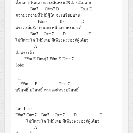
ทั้งกลางวัน
และกลางคืน
พระสิริ
ส่องเฉิดฉาย
Bm7
C#m7
D
Esus
E
ความงด
งามที่ไม่
มีผู้ใด
จะเปรียบปาน
F#m7
B7
D
พระองค์ตรัส
ว่านอกเหนือ
จากพระองค์
Bm7
C#m7
D
E
ไม่มีพระ
ใด ไม่มี
เลย มีเพียง
พระองค์ผู้เดียว
A
คือพระเจ้า
F#m
E
Dmaj7
F#m
E
Dmaj7
Solo:
tag
F#m
E
Dmaj7
บริ
สุทธิ์ บริ
สุทธิ์ พระองค์
ทรงบริสุทธิ์
Last Line
F#m7
C#m7
Bm7
C#m7
D
E
ไม่มีพระ
ใด ไม่มี
เลย มีเพียง
พระองค์ผู้เดียว
A