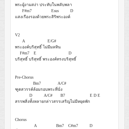
พระ
ผู้งามสง่า ประทับ
ในพลับพลา
F#m7
Esus
D
แสง
เรืองรองด้วยพระ
สิริพระองค์
V2
A
E/G#
พระ
องค์บริสุทธิ์ ไม่
มีมลทิน
F#m7
E
D
บริ
สุทธิ์ บริ
สุทธิ์ พระองค์ทรงบริ
สุทธิ์
Pre-Chorus
Bm7
A/C#
ฑูตสวรรค์
ล้อมรอบพระที่
นั่ง
D
A/C#
B7
E
D
E
สรรพสิ่ง
ทั้งหลาย
กล่าวสรร
เสริญไม่มีหยุดพัก
Chorus
A
Bm7
C#m7
D