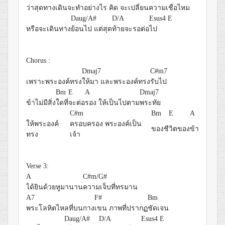
ว่าสุดทางเดินจะทำอย่าง
ไร คิด จะเปลี่ยนความ
เชื่อไหม
Daug/A#
D/A
Esus4
E
หรือจะเดินทาง
ย้อนไป แต่สุด
ท้ายจะรอต่อ
ไป
Chorus :
Dmaj7
C#m7
เพราะพระองค์ทรง
ให้มา และพระองค์ทรง
รับไป
Bm
E
A
Dmaj7
ข้าไม่มีสิ่ง
ใดที่
จะต่อ
รอง ให้เป็นไปตาม
พระทัย
C#m
Bm
E
A
ให้พระองค์
ครอบครอง พระองค์เป็น
ของชี
วิตของ
ข้า
ทรง
เจ้า
Verse 3:
A
C#m/G#
ได้ยินด้วยหูมานาน
ความเจ็บที่ทรมาน
A7
F#
Bm
พระโลหิตไหลที่บนกาง
เขน ภาพที่ปรากฏ
ชัดเจน
Daug/A#
D/A
Esus4
E