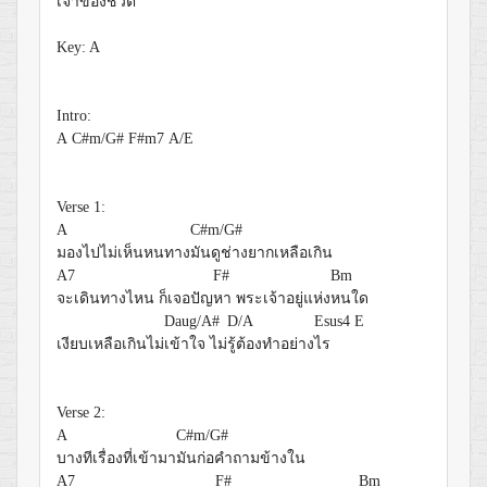
เจ้าของชีวิต
Key: A
Intro:
A
C#m/G#
F#m7
A/E
Verse 1:
A
C#m/G#
มองไปไม่เห็นหนทาง
มันดูช่างยากเหลือเกิน
A7
F#
Bm
จะเดินทางไหน ก็เจอปัญ
หา พระเจ้าอยู่แห่ง
หนใด
Daug/A#
D/A
Esus4
E
เงียบเหลือเกินไม่
เข้าใจ ไม่
รู้ต้องทำอย่าง
ไร
Verse 2:
A
C#m/G#
บางทีเรื่องที่เข้ามา
มันก่อคำถามข้างใน
A7
F#
Bm