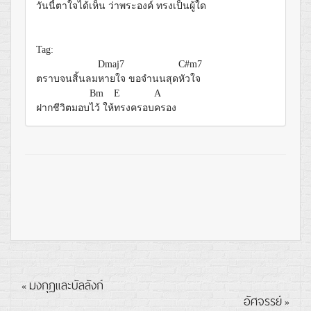
วันนี้ตาใจได้
เห็น ว่าพระ
องค์ ทรงเป็นผู้
ใด
Tag:
Dmaj7
C#m7
ตราบจนสิ้นลม
หายใจ ขอจำนนสุด
หัวใจ
Bm
E
A
ฝากชีวิตมอบ
ไว้ ให้
ทรงครอบ
ครอง
มงกุฎและบัลลังก์
«
อัศจรรย์
»