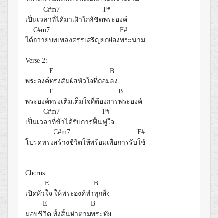
C#m7
F#
เป็นเว
ลาที่ได้มาเฝ้าใกล้ชิด
พระองค์
C#m7
F#
ได้
ถวายบทเพลงสรรเสริญยกย่อง
พระนาม
Verse 2:
E
B
พระองค์
ทรงสัมผัสหัวใจที่ถ่อม
ลง
E
B
พระองค์
ทรงเติมเต็มใจที่ต้องการ
พระองค์
C#m7
F#
เป็นเว
ลาที่ข้าได้รับการฟื้น
ฟูใจ
C#m7
F#
โปรดทรง
สร้างชีวิตให้พร้อมเพื่อการรับ
ใช้
Chorus:
E
B
เปิดหัว
ใจ ให้พระองค์ทำ
ทุกสิ่ง
E
B
มอบชี
วิต ทั้งสิ้นทำตาม
พระทัย