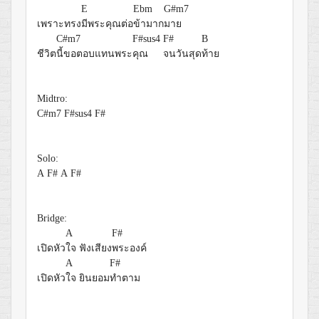
E
Ebm
G#m7
เพราะทรง
มีพระคุณต่อ
ข้ามาก
มาย
C#m7
F#sus4
F#
B
ชีวิต
นี้ขอตอบแทนพระ
คุณ
จนวันสุด
ท้าย
Midtro:
C#m7
F#sus4
F#
Solo:
A
F#
A
F#
Bridge:
A
F#
เปิดหัว
ใจ ฟังเสียง
พระองค์
A
F#
เปิดหัว
ใจ ยินยอม
ทำตาม