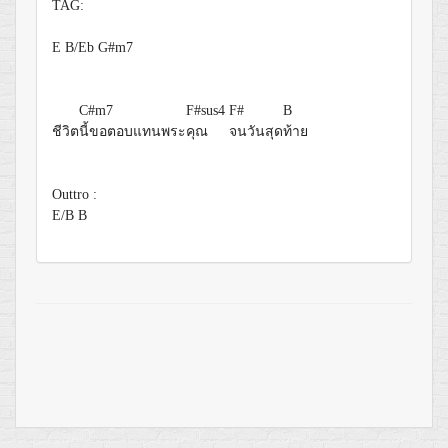
TAG:
E
B/Eb
G#m7
C#m7
F#sus4
F#
B
ชีวิต
นี้ขอตอบแทนพระ
คุณ
จนวันสุด
ท้าย
Outtro :
E/B
B