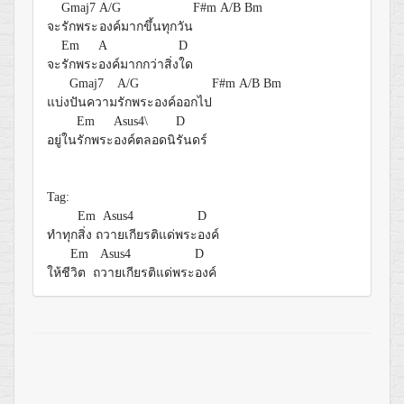
Gmaj7
A/G
F#m
A/B
Bm
จะ
รักพระ
องค์มากขึ้นทุกวัน
Em
A
D
จะ
รักพระ
องค์มากกว่าสิ่ง
ใด
Gmaj7
A/G
F#m
A/B
Bm
แบ่ง
ปันความ
รักพระองค์ออกไป
Em
Asus4\
D
อยู่ใน
รักพระ
องค์ตลอดนิ
รันดร์
Tag:
Em
Asus4
D
ทำทุก
สิ่ง ถ
วายเกียรติแด่พระ
องค์
Em
Asus4
D
ให้ชี
วิต ถ
วายเกียรติแด่พระ
องค์