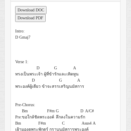
Download DOC
Download PDF
Intro:
D
Gmaj7
Verse 1:
D
G
A
ทรงเป็นพระ
เจ้า ผู้ที่ข้า
รักและเทิด
ทูน
D
G
A
พระองค์ผู้
เดียว ข้าจะสรร
เสริญนมัส
การ
Pre-Chorus:
Bm
F#m
G
D
A/C#
Pre:
ขอใกล้ชิดพระ
องค์
ลึกลงในความ
รัก
Bm
F#m
C
Asus4
A
เฝ้ามองดูพระ
พักตร์ กราบน
มัสการพระ
องค์