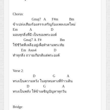
Chorus:
Gmaj7
A
F#m
Bm
ข้าเปล่งเสียง
ร้องสรร
เสริญ
ร้องเพลงบท
ใหม่
Em
A
D
มอบทุกสิ่งที่
มี เป็นของพระ
องค์
Gmaj7
A
F#
Bm
ใช้ชีวิต
ที่เหลือ
อยู่
เพื่อทำตามพระ
ทัย
Em
Asus4
D
ทำทุก
สิ่ง ถ
วายเกียรติแด่พระ
องค์
Verse 2:
D
G
A
ทรงเป็นความ
หวัง ในทุกหน
ทางที่ก้าว
เดิน
D
G
A
ทรงเป็นพ
ลัง ให้ข้าเผ
ชิญปัญหาทุก
วัน
Bridge: