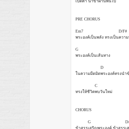
เปิดตา นำข้าผ่านพ้น
ไป
PRE CHORUS
Em7
D/F#
พระองค์เป็นพลัง ทรงเป็น
ความ
G
พระองค์เป็นเส้นทาง
D
ในความมืดมิด
พระองค์ทรงนำข
C
ทรงให้ชีวิต
พบวันใหม่
CHORUS
G
D
ข้าสรร
เสริญพระองค์ ข้าสรร
เ