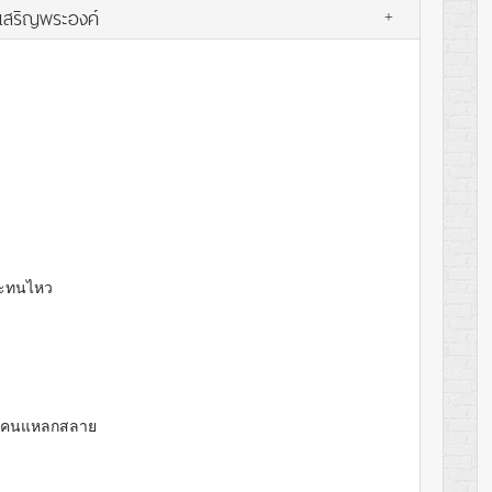
รเสริญพระองค์
+
จะทนไหว
นคนแหลกสลาย