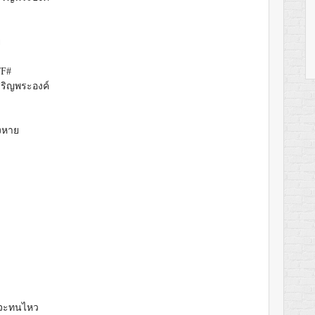
ย
/F#
สริญพระองค์
งหาย
งจะทนไหว