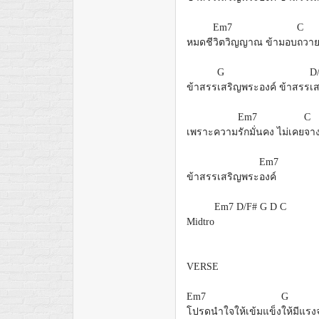
Em7
C
หมดชี
วิตวิญญาณ ข้ามอบ
ถวา
G
D
ข้าสรร
เสริญพระองค์ ข้าสรร
เ
Em7
C
เพราะความ
รักมั่นคง ไม่เคย
จา
Em7
ข้าสรรเสริญพระ
องค์
Em7
D/F#
G
D
C
Midtro
VERSE
Em7
G
โปรดนำใจให้เข้มแข็ง
ให้มีแร