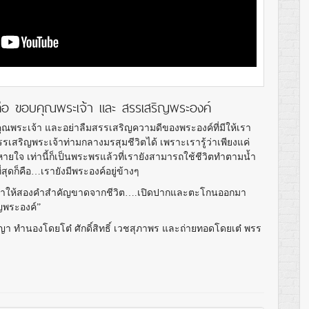
ือ ขอบคุณพระเจ้า และ สรรเสริญพระองค์
ุณพระเจ้า และอย่าลืมสรรเสริญความดีของพระองค์ที่มีให้เรา
เสริญพระเจ้าท่ามกลางมรสุมชีวิตได้ เพราะเรารู้ว่าเพียงแค่
ยใจ เท่านี้ก็เป็นพระพรแล้วที่เรายังสามารถใช้ชีวิตทำตามน้ำ
่สุดก็คือ…เรายังมีพระองค์อยู่ข้างๆ
ก อย่าให้สองคำสำคัญขาดจากชีวิต….เปิดปากและตะโกนออกมา
ิญพระองค์”
ญา ทำนองโดยโต๋ ศักดิ์สิทธิ์ เวชสุภาพร และถ่ายทอดโดยเต๋ พรร