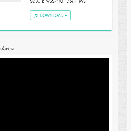
ร้องนำ: พรรศักดิ์ เวชสุภาพร
DOWNLOAD
นื้อร้อง