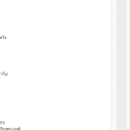
หวัง
้าไป
/F#
สริญพระองค์