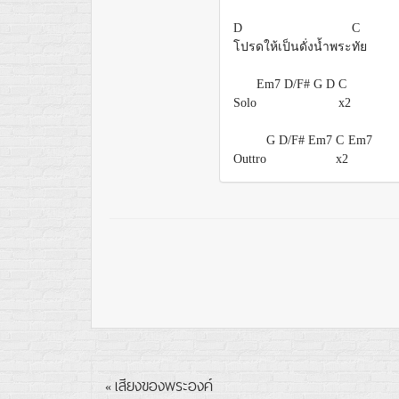
D
C
โปรดให้เป็นดั่งน้ำพระ
ทัย
Em7
D/F#
G
D
C
Solo
x2
G
D/F#
Em7
C
Em7
Outtro
x2
เสียงของพระองค์
«