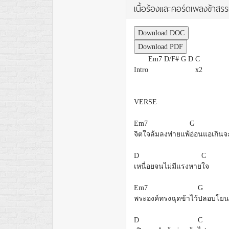
เนื้อร้องและคอร์ดเพลงข้าสร
Download DOC
Download PDF
Em7
D/F#
G
D
C
Intro
x2
VERSE
Em7
G
จิตใจล้มลงพ่ายแพ้
อ่อนแอเกิน
D
C
เหนื่อยจนไม่มีแรงหาย
ใจ
Em7
G
พระองค์ทรงฉุดข้าไว้
ปลอบโย
D
C