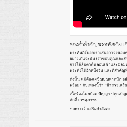
สองคำสำคัญของคริสเตียนค
พระคัมภีร์บอกเราเสมอว่าจงขอบค
อย่างเกินจะนับ เราขอบคุณและสรร
การได้ลืมตาตื่นตอนเช้าและมีลมหา
พระทัยได้อีกหนึ่งวัน และที่สำคัญที
ดังนั้น แม้ต้องเผชิญปัญหาหนั
พร้อมๆ กับเพลงนี้ว่า “ข้าสรรเสร
เนื้อร้องโดยป้อม ปัญญา ปคูณปัญ
ศักดิ์ เวชสุภาพร
ขอพระเจ้าเสริมกำลังค่ะ