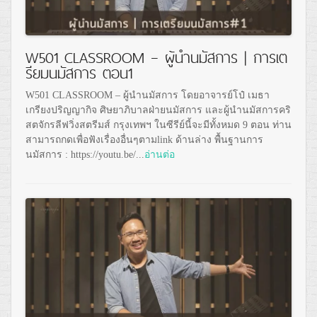
W501 CLASSROOM – ผู้นำนมัสการ | การเต
รียมนมัสการ ตอน1
W501 CLASSROOM – ผู้นำนมัสการ โดยอาจารย์โป๋ เมธา
เกรียงปริญญากิจ ศิษยาภิบาลฝ่ายนมัสการ และผู้นำนมัสการคริ
สตจักรลีฟวิ่งสตรีมส์ กรุงเทพฯ ในซีรีย์นี้จะมีทั้งหมด 9 ตอน ท่าน
สามารถกดเพื่อฟังเรื่องอื่นๆตามlink ด้านล่าง พื้นฐานการ
นมัสการ : https://youtu.be/...
อ่านต่อ