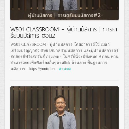
W501 CLASSROOM – ผู้นำนมัสการ | การเต
รียมนมัสการ ตอน2
W501 CLASSROOM – ผู้นำนมัสการ โดยอาจารย์โป๋ เมธา
เกรียงปริญญากิจ ศิษยาภิบาลฝ่ายนมัสการ และผู้นำนมัสการคริ
สตจักรลีฟวิ่งสตรีมส์ กรุงเทพฯ ในซีรีย์นี้จะมีทั้งหมด 9 ตอน ท่าน
สามารถกดเพื่อฟังเรื่องอื่นๆตามlink ด้านล่าง พื้นฐานการ
นมัสการ : https://youtu.be/...
อ่านต่อ