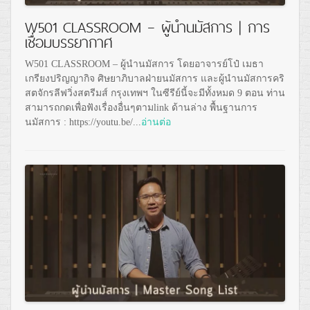
W501 CLASSROOM – ผู้นำนมัสการ | การ
เชื่อมบรรยากาศ
W501 CLASSROOM – ผู้นำนมัสการ โดยอาจารย์โป๋ เมธา
เกรียงปริญญากิจ ศิษยาภิบาลฝ่ายนมัสการ และผู้นำนมัสการคริ
สตจักรลีฟวิ่งสตรีมส์ กรุงเทพฯ ในซีรีย์นี้จะมีทั้งหมด 9 ตอน ท่าน
สามารถกดเพื่อฟังเรื่องอื่นๆตามlink ด้านล่าง พื้นฐานการ
นมัสการ : https://youtu.be/...
อ่านต่อ