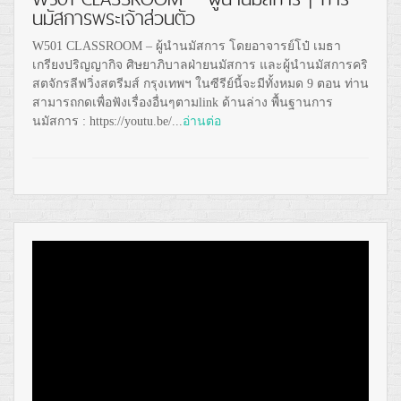
นมัสการพระเจ้าส่วนตัว
W501 CLASSROOM – ผู้นำนมัสการ โดยอาจารย์โป๋ เมธา
เกรียงปริญญากิจ ศิษยาภิบาลฝ่ายนมัสการ และผู้นำนมัสการคริ
สตจักรลีฟวิ่งสตรีมส์ กรุงเทพฯ ในซีรีย์นี้จะมีทั้งหมด 9 ตอน ท่าน
สามารถกดเพื่อฟังเรื่องอื่นๆตามlink ด้านล่าง พื้นฐานการ
นมัสการ : https://youtu.be/...
อ่านต่อ