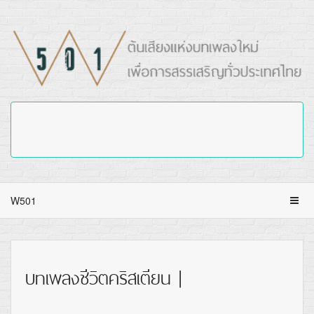
W501
บทเพลงชีวิตคริสเตียน |