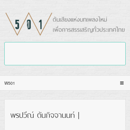
W501
พรปวีณ์ ตันกิจจานนท์ |